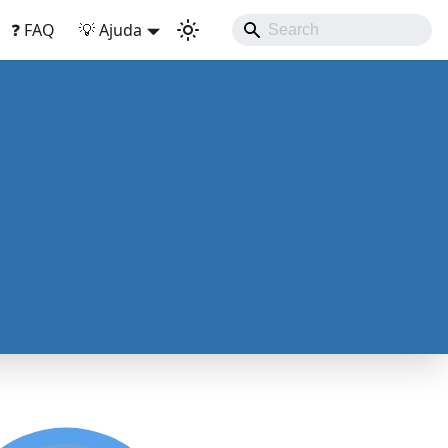
❓ FAQ
💡 Ajuda