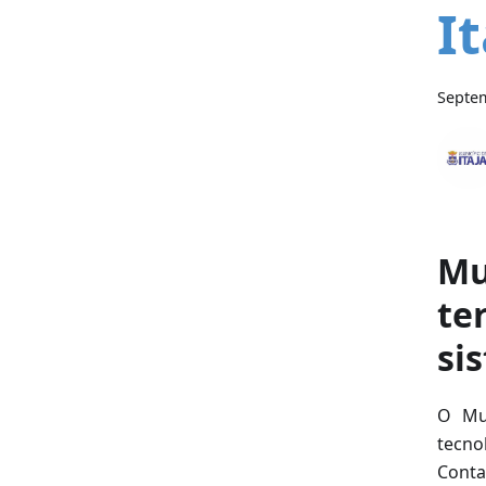
It
Septem
Mu
te
si
O Mun
tecno
Conta