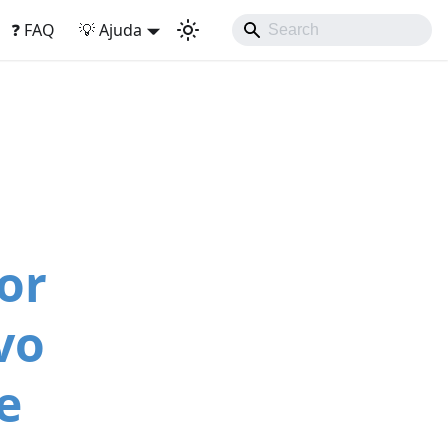
❓ FAQ
💡 Ajuda
or
vo
e