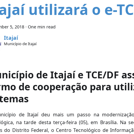
ajaí utilizará o e-T
ber 5, 2018
·
One min read
Itajaí
Município de Itajaí
nicípio de Itajaí e TCE/DF a
rmo de cooperação para util
stemas
icípio de Itajaí deu mais um passo na modernização 
lógica, na tarde desta terça-feira (05), em Brasília. Na s
s do Distrito Federal, o Centro Tecnológico de Informa