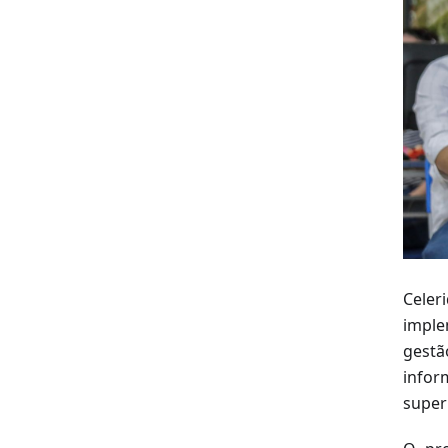
Celer
imple
gestã
infor
super