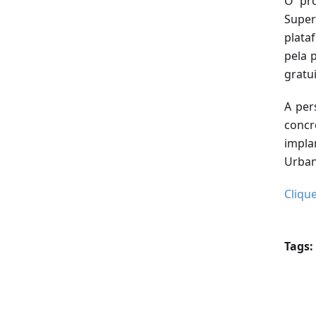
O pro
Super
plata
pela 
gratu
A per
concr
impla
Urban
Cliqu
Tags: