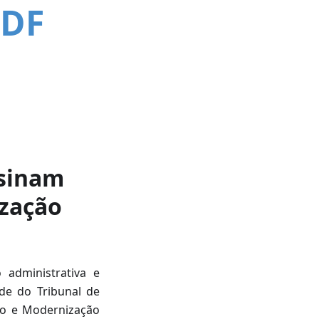
CDF
ssinam
ização
administrativa e
ede do Tribunal de
ção e Modernização