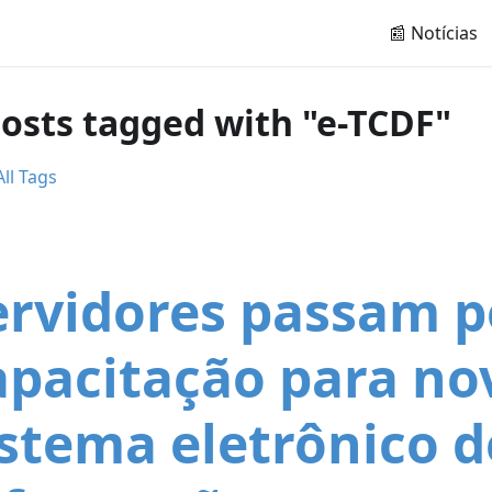
📰 Notícias
posts tagged with "e-TCDF"
ll Tags
ervidores passam p
apacitação para no
istema eletrônico d