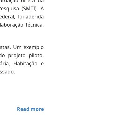
tuação direta da
esquisa (SMTI). A
deral, foi aderida
laboração Técnica,
astas. Um exemplo
o projeto piloto,
ária, Habitação e
ssado.
Read more